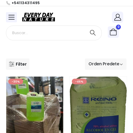
+541134311495
0
Filter
-30%
-46%