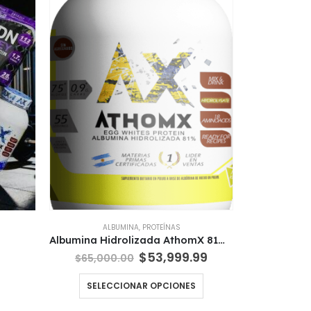
ALBUMINA
,
PROTEÍNAS
Albumina Hidrolizada AthomX 81% 1 Kg
El
El
$
53,999.99
$
65,000.00
precio
precio
original
actual
Este
SELECCIONAR OPCIONES
era:
es:
producto
$65,000.00.
$53,999.99.