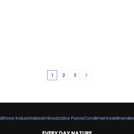
1
2
3
ditivos Industriales
Aminoácidos Puros
Condimentos
Minerale
EVERY DAY NATURE