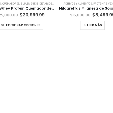
S
,
QUEMADORES
,
SUPLEMENTOS DIETARIOS
,
WHEY PROTEIN
ADITIVOS Y ALIMENTOS
,
PROTEÍNAS VEG
CutaX Whey Protein Quemador de Grasa + L-Carnitina + Te Verde AthomX 1 Kg
El
El
El
$
20,999.99
$
8,499.9
25,000.00
$
15,000.00
precio
precio
precio
original
actual
original
Este
SELECCIONAR OPCIONES
LEER MÁS
era:
es:
era:
producto
$25,000.00.
$20,999.99.
$15,000.
tiene
múltiples
variantes.
Las
opciones
se
pueden
elegir
en
la
página
de
producto