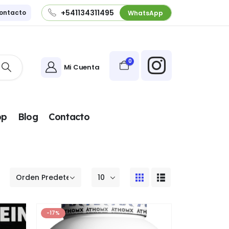
+541134311495
ontacto
WhatsApp
0
Mi Cuenta
pp
Blog
Contacto
-17%