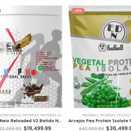
-13%
NUTRICIONALES
,
PROTEÍNAS
,
PROTEÍNAS VEGETALES
,
QUEMADORES
PROTEÍNAS
,
SUPLEMENTOS DIETARIO
,
PROTEÍNAS VEGETALE
AM.PM Neix Reloaded V2 Batido Nutricional Vitaminas
El
El
El
$
19,499.99
$
36,499.
22,000.00
$
42,000.00