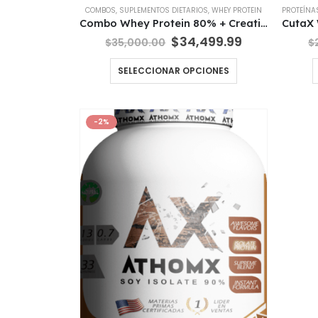
COMBOS
,
SUPLEMENTOS DIETARIOS
,
WHEY PROTEIN
PROTEÍNA
Combo Whey Protein 80% + Creatina Micronizada 300 g Neix Reloaded v2
El
El
$
34,499.99
$
35,000.00
$
precio
precio
original
actual
Este
SELECCIONAR OPCIONES
era:
es:
producto
$35,000.00.
$34,499.99.
tiene
múltiples
-2%
variantes.
Las
opciones
se
pueden
elegir
en
la
página
de
producto