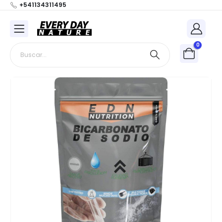
+541134311495
0