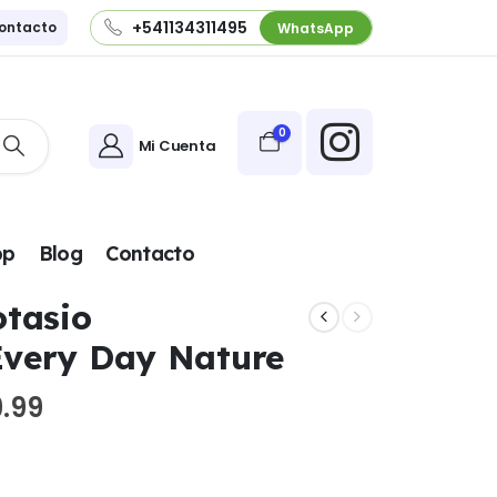
+541134311495
ontacto
WhatsApp
0
Mi Cuenta
pp
Blog
Contacto
otasio
very Day Nature
El
9.99
precio
actual
es: