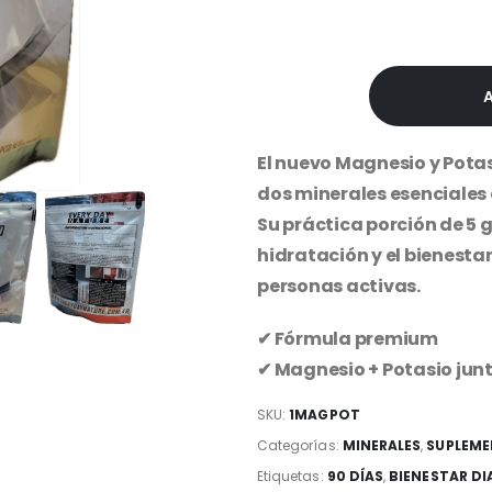
$28,000
El nuevo Magnesio y Pot
dos minerales esenciales 
Su práctica porción de 5 
hidratación y el bienestar
personas activas.
✔ Fórmula premium
✔ Magnesio + Potasio jun
SKU:
1MAGPOT
Categorías:
MINERALES
,
SUPLEME
Etiquetas:
90 DÍAS
,
BIENESTAR DI