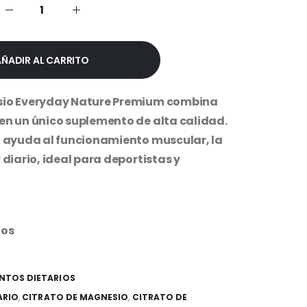
.00.
$24,999.99.
AÑADIR AL CARRITO
asio Everyday Nature Premium combina
en un único suplemento de alta calidad.
g ayuda al funcionamiento muscular, la
 diario, ideal para deportistas y
tos
NTOS DIETARIOS
ARIO
,
CITRATO DE MAGNESIO
,
CITRATO DE