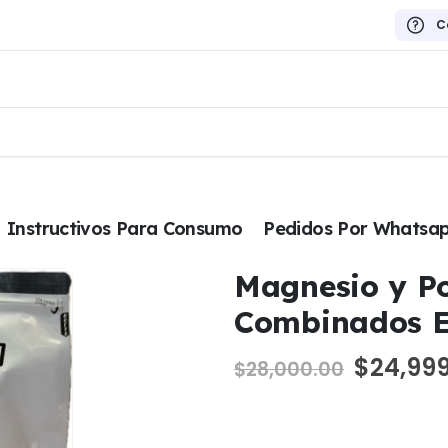
C
Instructivos Para Consumo
Pedidos Por Whatsa
Magnesio y P
Combinados E
El
$
24,99
$
28,000.00
precio
original
era: