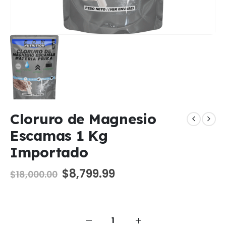
Cloruro de Magnesio
Escamas 1 Kg
Importado
El
El
$
8,799.99
$
18,000.00
precio
precio
original
actual
era:
es:
$18,000.00.
$8,799.99.