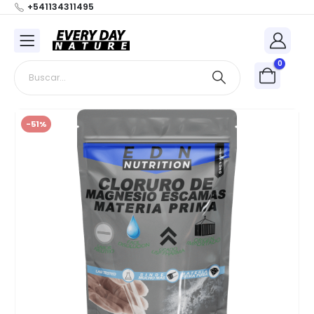
+541134311495
0
-51%