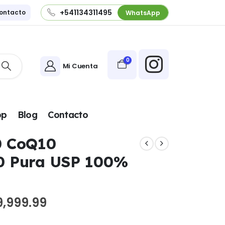
+541134311495
ontacto
WhatsApp
0
Mi Cuenta
pp
Blog
Contacto
0 CoQ10
0 Pura USP 100%
Rango
9,999.99
de