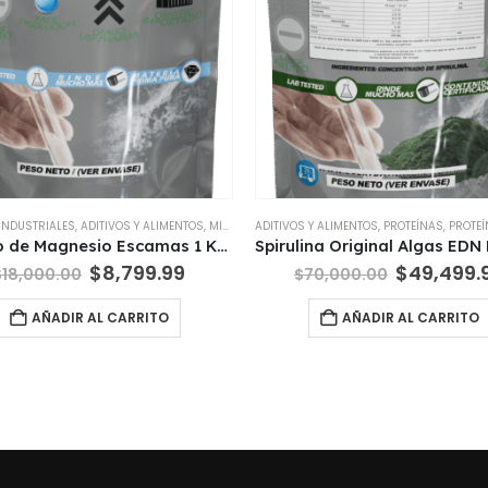
 INDUSTRIALES
,
ADITIVOS Y ALIMENTOS
,
MINERALES
ADITIVOS Y ALIMENTOS
,
SUPLEMENTOS DIETARIOS
,
PROTEÍNAS
,
PROTEÍNA
Cloruro de Magnesio Escamas 1 Kg Importado
El
El
El
$
8,799.99
$
49,499.
$
18,000.00
$
70,000.00
precio
precio
precio
original
actual
original
AÑADIR AL CARRITO
AÑADIR AL CARRITO
era:
es:
era:
$18,000.00.
$8,799.99.
$70,000.
S CONFIABLES, PRECIOS COMPETITIVOS EN TO