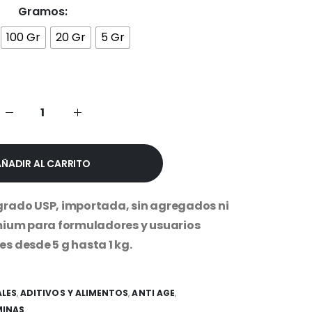
precios:
Gramos
desde
$24,999.99
100 Gr
20 Gr
5 Gr
hasta
$349,999.99
AÑADIR AL CARRITO
rado USP, importada, sin agregados ni
mium para formuladores y usuarios
s desde 5 g hasta 1 kg.
ALES
,
ADITIVOS Y ALIMENTOS
,
ANTI AGE
,
MINAS