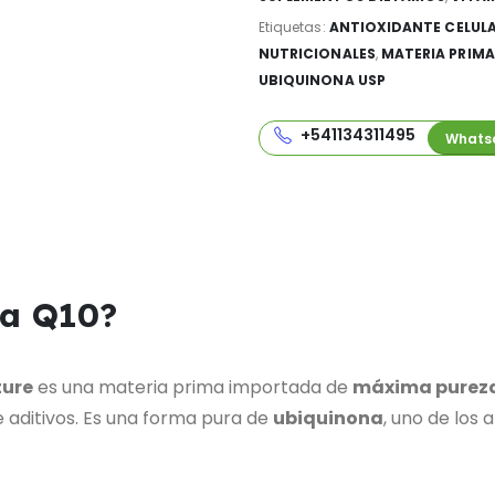
Etiquetas:
ANTIOXIDANTE CELUL
NUTRICIONALES
,
MATERIA PRIMA
UBIQUINONA USP
+541134311495
Whats
ma Q10?
ture
es una materia prima importada de
máxima purez
de aditivos. Es una forma pura de
ubiquinona
, uno de los