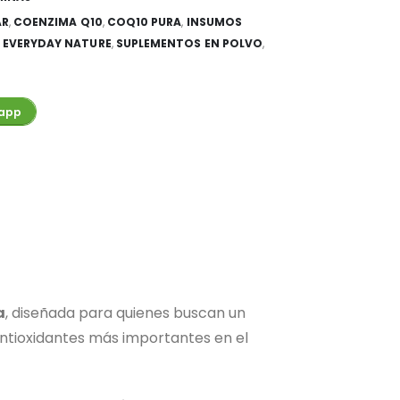
AR
,
COENZIMA Q10
,
COQ10 PURA
,
INSUMOS
 EVERYDAY NATURE
,
SUPLEMENTOS EN POLVO
,
app
a
, diseñada para quienes buscan un
 antioxidantes más importantes en el