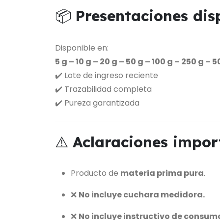
📦
Presentaciones dis
Disponible en:
5 g – 10 g – 20 g – 50 g – 100 g – 250 g – 
✔️ Lote de ingreso reciente
✔️ Trazabilidad completa
✔️ Pureza garantizada
⚠️
Aclaraciones impor
Producto de
materia prima pura
.
❌
No incluye cuchara medidora.
❌
No incluye instructivo de consum