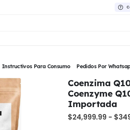
C
Instructivos Para Consumo
Pedidos Por Whatsa
Coenzima Q1
Coenzyme Q1
Importada
$
24,999.99
-
$
34