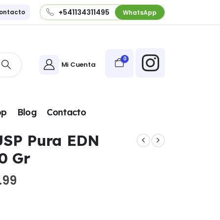
+541134311495
ontacto
WhatsApp
0
Mi Cuenta
pp
Blog
Contacto
USP Pura EDN
50 Gr
El
.99
precio
l
actual
es: