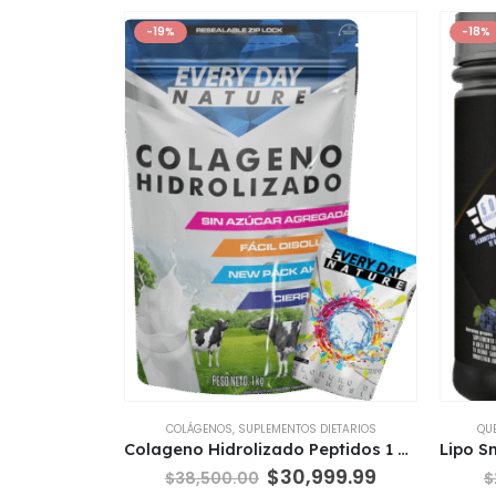
-19%
-18%
COLÁGENOS
,
SUPLEMENTOS DIETARIOS
QU
Colageno Hidrolizado Peptidos 1 Kg + 250 Gr Cloruro De Magnesio Gratis
El
El
$
30,999.99
$
38,500.00
$
precio
precio