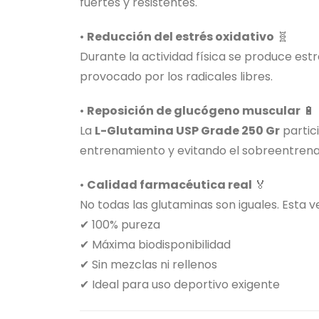
fuertes y resistentes.
•
Reducción del estrés oxidativo
🧬
Durante la actividad física se produce est
provocado por los radicales libres.
•
Reposición de glucógeno muscular
🔋
La
L-Glutamina USP Grade 250 Gr
partic
entrenamiento y evitando el sobreentren
•
Calidad farmacéutica real
🏅
No todas las glutaminas son iguales. Esta 
✔ 100% pureza
✔ Máxima biodisponibilidad
✔ Sin mezclas ni rellenos
✔ Ideal para uso deportivo exigente