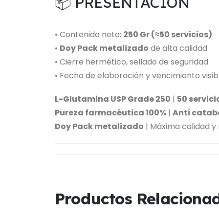
📦 PRESENTACIÓN
• Contenido neto:
250 Gr (≈50 servicios)
•
Doy Pack metalizado
de alta calidad
• Cierre hermético, sellado de seguridad
• Fecha de elaboración y vencimiento visib
L-Glutamina USP Grade 250
|
50 servici
Pureza farmacéutica 100%
|
Anti catab
Doy Pack metalizado
| Máxima calidad y
Productos Relaciona