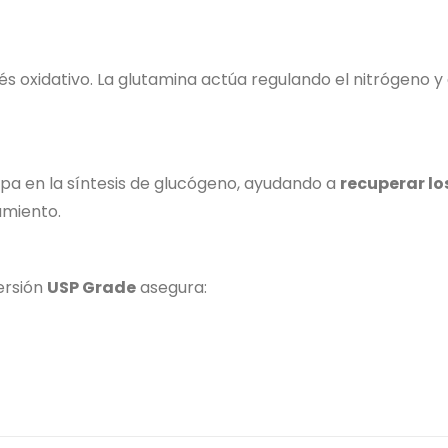
rés oxidativo. La glutamina actúa regulando el nitrógeno 
ipa en la síntesis de glucógeno, ayudando a
recuperar lo
amiento.
versión
USP Grade
asegura: