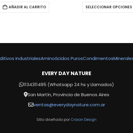
original
actual
original
AÑADIR AL CARRITO
SELECCIONAR OPCIONES
era:
es:
era:
$22,000.00.
$17,999.99.
$28,000.
S CONFIABLES, PRECIOS COMPETITIVOS EN TO
ditivos Industriales
Aminoácidos Puros
Condimentos
Minerale
EVERY DAY NATURE
1134311495 (Whatsapp 24 hs y Llamados)
San Martín, Provincia de Buenos Aires
ventas@everydaynature.com.ar
Sitio diseñado por
Craion Design