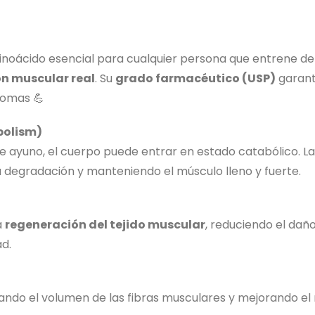
noácido esencial para cualquier persona que entrene d
ón muscular real
. Su
grado farmacéutico (USP)
garant
tomas 💪
bolism)
e ayuno, el cuerpo puede entrar en estado catabólico. L
su degradación y manteniendo el músculo lleno y fuerte.
a
regeneración del tejido muscular
, reduciendo el da
d.
ndo el volumen de las fibras musculares y mejorando el r