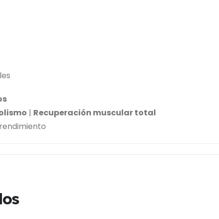
les
os
olismo
|
Recuperación muscular total
 rendimiento
dos