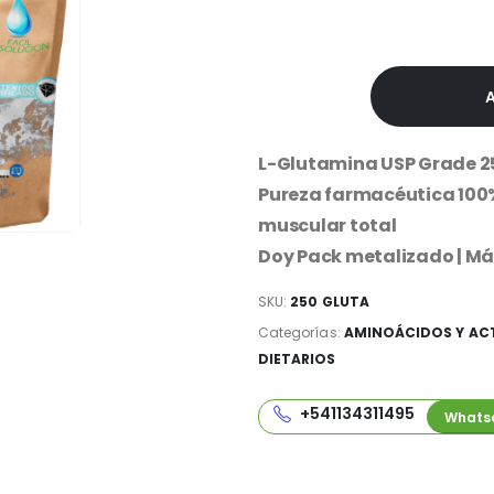
$24,500
L-Glutamina USP Grade 250
Pureza farmacéutica 100%
muscular total
Doy Pack metalizado | Má
SKU:
250 GLUTA
Categorías:
AMINOÁCIDOS Y AC
DIETARIOS
+541134311495
Whats