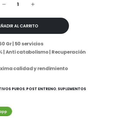
.00.
$16,999.99.
AÑADIR AL CARRITO
 Gr | 50 servicios
 | Anti catabolismo | Recuperación
xima calidad y rendimiento
TIVOS PUROS
,
POST ENTRENO
,
SUPLEMENTOS
app