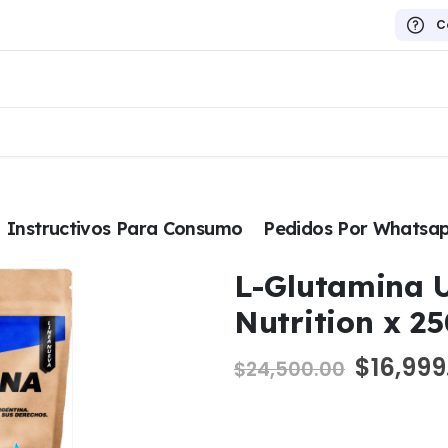
C
Instructivos Para Consumo
Pedidos Por Whatsa
L-Glutamina 
Nutrition x 2
El
$
16,999
$
24,500.00
precio
origina
era: