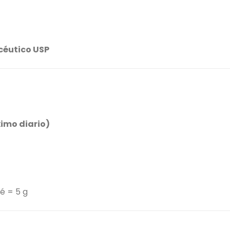
céutico USP
imo diario)
é = 5 g