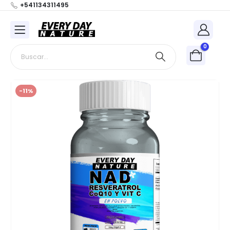
+541134311495
0
-11%