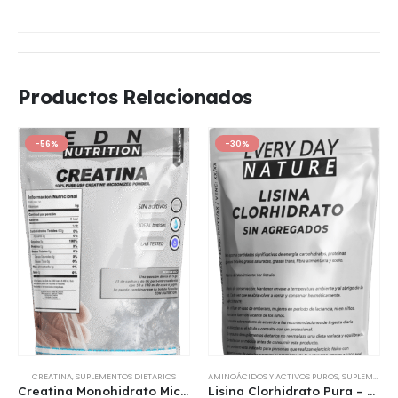
Productos Relacionados
-56%
-30%
CREATINA
,
SUPLEMENTOS DIETARIOS
AMINOÁCIDOS Y ACTIVOS PUROS
,
SUPLEMENTOS DIETARIOS
Creatina Monohidrato Micronizada 250 Gr EDN Nutrition 2×1 OFERTA
Lisina Clorhidrato Pura – Everyday Nature