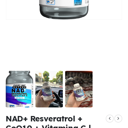
NAD+ Resveratrol +
CoQ10 + Vitamina C |