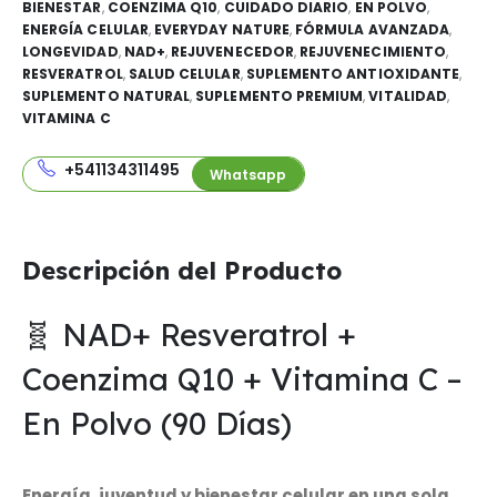
BIENESTAR
,
COENZIMA Q10
,
CUIDADO DIARIO
,
EN POLVO
,
ENERGÍA CELULAR
,
EVERYDAY NATURE
,
FÓRMULA AVANZADA
,
LONGEVIDAD
,
NAD+
,
REJUVENECEDOR
,
REJUVENECIMIENTO
,
RESVERATROL
,
SALUD CELULAR
,
SUPLEMENTO ANTIOXIDANTE
,
SUPLEMENTO NATURAL
,
SUPLEMENTO PREMIUM
,
VITALIDAD
,
VITAMINA C
+541134311495
Whatsapp
Descripción del Producto
🧬 NAD+ Resveratrol +
Coenzima Q10 + Vitamina C –
En Polvo (90 Días)
Energía, juventud y bienestar celular en una sola