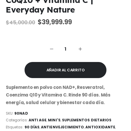
Everyday Nature
El
El
$
39,999.99
$
45,000.00
precio
precio
original
actual
era:
es:
$45,000.00.
$39,999.99.
AÑADIR AL CARRITO
Suplemento en polvo con NAD+, Resveratrol,
Coenzima Q10 y Vitamina C. Rinde 90 días. Más
energía, salud celular y bienestar cada día.
SKU:
90NAD
Categorías:
ANTI AGE
,
MINI'S
,
SUPLEMENTOS DIETARIOS
Etiquetas:
90 DÍAS
,
ANTIENVEJECIMIENTO
,
ANTIOXIDANTE
,