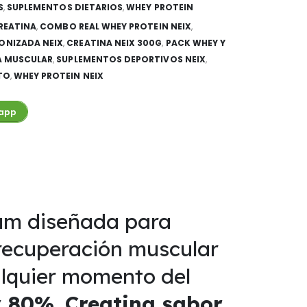
S
,
SUPLEMENTOS DIETARIOS
,
WHEY PROTEIN
REATINA
,
COMBO REAL WHEY PROTEIN NEIX
,
ONIZADA NEIX
,
CREATINA NEIX 300G
,
PACK WHEY Y
A MUSCULAR
,
SUPLEMENTOS DEPORTIVOS NEIX
,
TO
,
WHEY PROTEIN NEIX
app
um diseñada para
 recuperación muscular
alquier momento del
y 80%
,
Creatina sabor