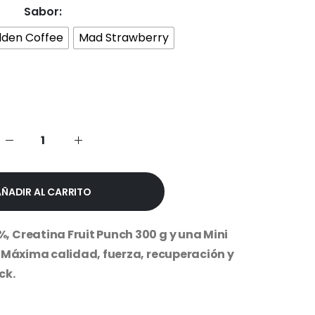
actual
Sabor
es:
.00.
$38,499.99.
lden Coffee
Mad Strawberry
AÑADIR AL CARRITO
 Creatina Fruit Punch 300 g y una Mini
 Máxima calidad, fuerza, recuperación y
ck.