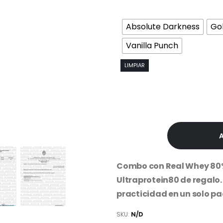
original
era:
$38,800
Absolute Darkness
Go
Vanilla Punch
LIMPIAR
Combo con Real Whey 80%,
Ultraprotein80 de regalo.
practicidad en un solo pa
SKU:
N/D