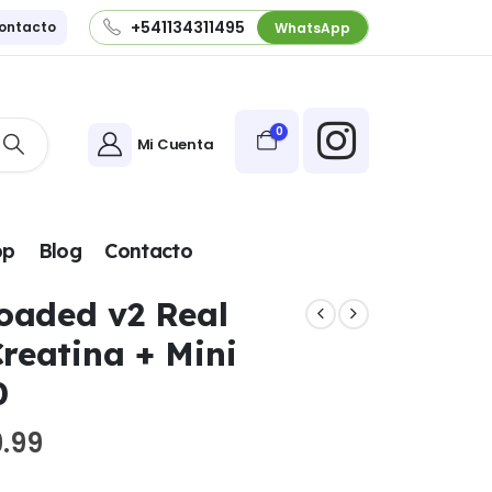
+541134311495
ontacto
WhatsApp
0
Mi Cuenta
pp
Blog
Contacto
oaded v2 Real
reatina + Mini
0
El
9.99
precio