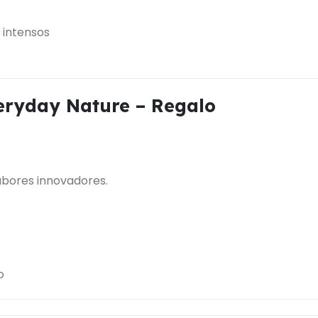
 intensos
eryday Nature – Regalo
abores innovadores.
o