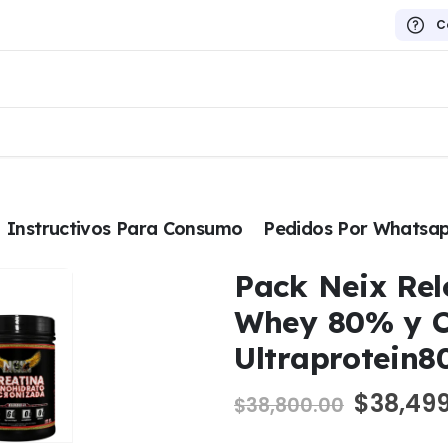
C
Instructivos Para Consumo
Pedidos Por Whatsa
Pack Neix Rel
Whey 80% y C
Ultraprotein8
El
$
38,49
$
38,800.00
precio