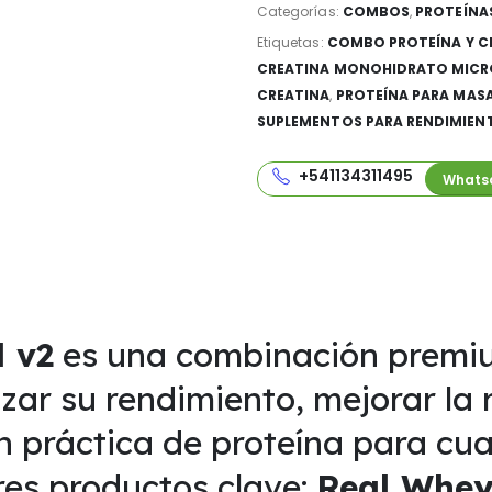
Categorías:
COMBOS
,
PROTEÍNA
Etiquetas:
COMBO PROTEÍNA Y C
CREATINA MONOHIDRATO MICR
CREATINA
,
PROTEÍNA PARA MAS
SUPLEMENTOS PARA RENDIMIEN
+541134311495
Whats
 v2
es una combinación premi
ar su rendimiento, mejorar la
n práctica de proteína para cu
tres productos clave:
Real Whe