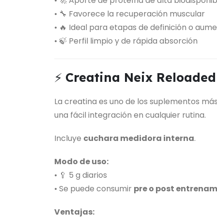
• 🚀 Aporte de proteína de alta biodisponib
• 🔧 Favorece la recuperación muscular
• 🔥 Ideal para etapas de definición o au
• 🍃 Perfil limpio y de rápida absorción
⚡
Creatina Neix Reloaded
La creatina es uno de los suplementos más 
una fácil integración en cualquier rutina.
Incluye
cuchara medidora interna
.
Modo de uso:
• 🥄 5 g diarios
• Se puede consumir
pre o post entrena
Ventajas: