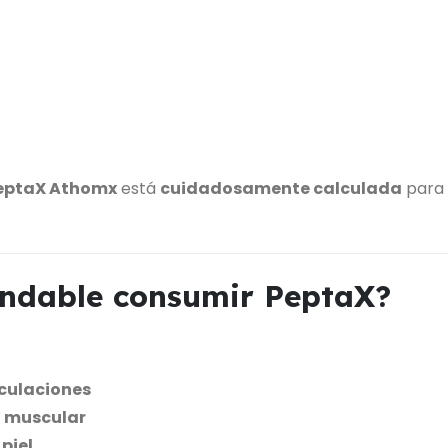
eptaX Athomx
está
cuidadosamente calculada
para 
ndable consumir PeptaX?
iculaciones
n muscular
piel