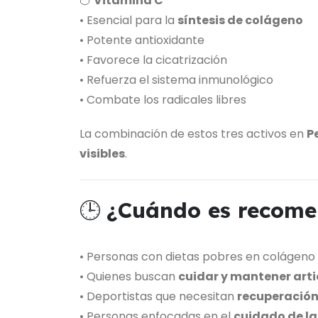
🍊
Vitamina C
• Esencial para la
síntesis de colágeno
• Potente antioxidante
• Favorece la cicatrización
• Refuerza el sistema inmunológico
• Combate los radicales libres
La combinación de estos tres activos en
P
visibles
.
🕒
¿Cuándo es recome
• Personas con dietas pobres en colágeno
• Quienes buscan
cuidar y mantener art
• Deportistas que necesitan
recuperació
• Personas enfocadas en el
cuidado de la 