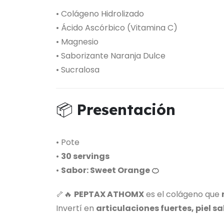
• Colágeno Hidrolizado
• Ácido Ascórbico (Vitamina C)
• Magnesio
• Saborizante Naranja Dulce
• Sucralosa
📦
Presentación
• Pote
•
30 servings
•
Sabor: Sweet Orange 🍊
🦴🔥
PEPTAX ATHOMX
es el colágeno que
Invertí en
articulaciones fuertes, piel s