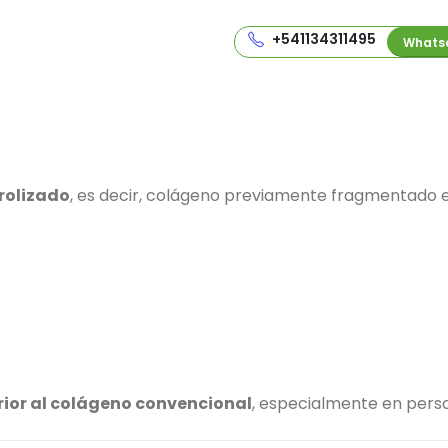
+541134311495
Whats
rolizado
, es decir, colágeno previamente fragmentado
ior al colágeno convencional
, especialmente en perso