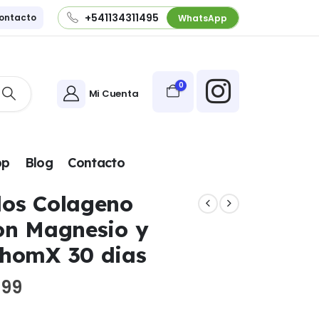
+541134311495
ontacto
WhatsApp
0
Mi Cuenta
pp
Blog
Contacto
dos Colageno
on Magnesio y
thomX 30 dias
El
.99
precio