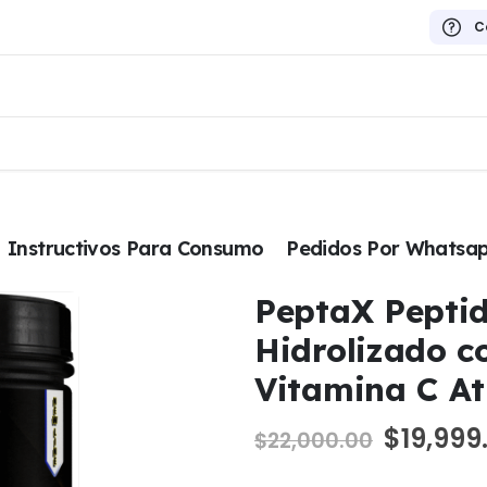
C
Instructivos Para Consumo
Pedidos Por Whatsa
PeptaX Pepti
Hidrolizado c
Vitamina C A
El
$
19,999
$
22,000.00
precio