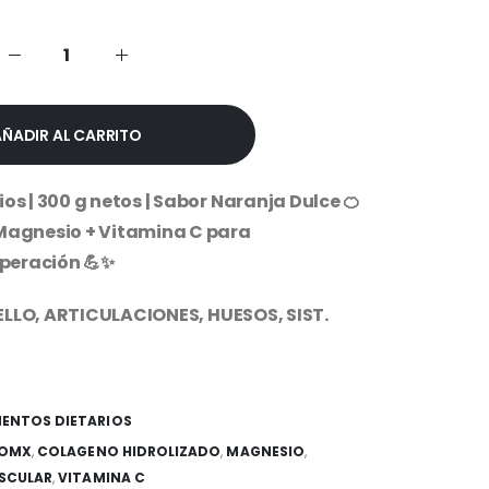
actual
es:
.00.
$19,999.99.
AÑADIR AL CARRITO
os | 300 g netos | Sabor Naranja Dulce 🍊
 Magnesio + Vitamina C para
uperación 💪✨
ABELLO, ARTICULACIONES, HUESOS, SIST.
ENTOS DIETARIOS
OMX
,
COLAGENO HIDROLIZADO
,
MAGNESIO
,
SCULAR
,
VITAMINA C