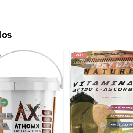
dos
-26%