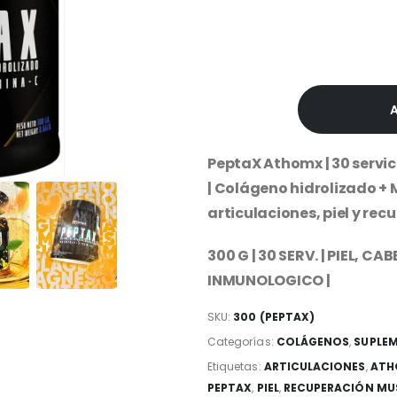
original
era:
$22,000
PeptaX Athomx | 30 servici
| Colágeno hidrolizado +
articulaciones, piel y rec
300 G | 30 SERV. | PIEL, C
INMUNOLOGICO |
SKU:
300 (PEPTAX)
Categorías:
COLÁGENOS
,
SUPLEM
Etiquetas:
ARTICULACIONES
,
ATH
PEPTAX
,
PIEL
,
RECUPERACIÓN MU