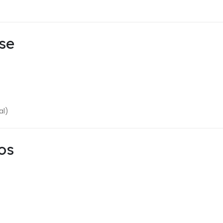
se
al)
os