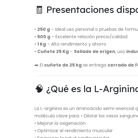
🧾 Presentaciones disp
•
250 g
– Ideal uso personal o pruebas de formu
•
500 g
– Excelente relación precio/calidad
•
1 Kg
– Alto rendimiento y ahorro
•
Cuñete 25 Kg
–
Sellado de origen
, uso
indus
➡️ El
cuñete de 25 kg
se entrega
cerrado de f
🧠 ¿Qué es la L-Arginin
La L-arginina es un aminoácido semi-esencial qu
molécula clave para: • Dilatar los vasos sanguín
• Mejorar la oxigenación
• Optimizar el rendimiento muscular