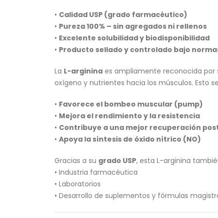
•
Calidad USP (grado farmacéutico)
•
Pureza 100% – sin agregados ni rellenos
•
Excelente solubilidad y biodisponibilidad
•
Producto sellado y controlado bajo norma
La
L-arginina
es ampliamente reconocida por s
oxígeno y nutrientes hacia los músculos. Esto 
•
Favorece el bombeo muscular (pump)
•
Mejora el rendimiento y la resistencia
•
Contribuye a una mejor recuperación po
•
Apoya la síntesis de óxido nítrico (NO)
Gracias a su
grado USP
, esta L-arginina tamb
• Industria farmacéutica
• Laboratorios
• Desarrollo de suplementos y fórmulas magistr