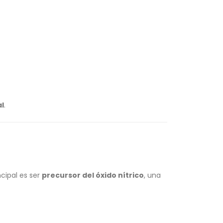
al
.
cipal es ser
precursor del óxido nítrico
, una