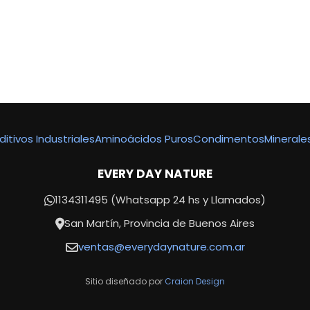
ditivos Industriales
Aminoácidos Puros
Condimentos
Minerale
EVERY DAY NATURE
1134311495 (Whatsapp 24 hs y Llamados)
San Martín, Provincia de Buenos Aires
ventas@everydaynature.com.ar
Sitio diseñado por
Craion Design