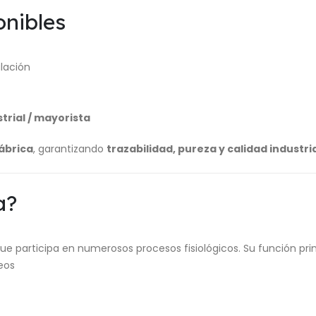
onibles
lación
trial / mayorista
ábrica
, garantizando
trazabilidad, pureza y calidad industri
a?
e participa en numerosos procesos fisiológicos. Su función prin
eos