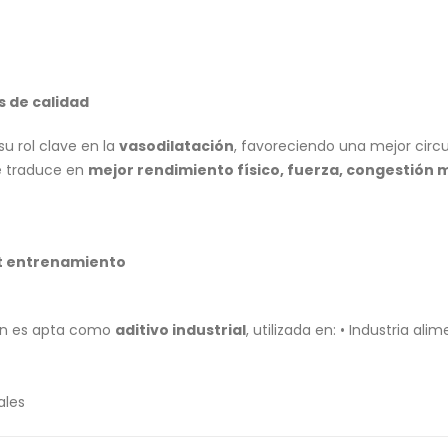
s de calidad
u rol clave en la
vasodilatación
, favoreciendo una mejor circ
se traduce en
mejor rendimiento físico, fuerza, congestión 
st entrenamiento
ién es apta como
aditivo industrial
, utilizada en: • Industria alim
ales