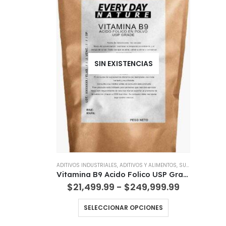
SIN EXISTENCIAS
ADITIVOS INDUSTRIALES
,
ADITIVOS Y ALIMENTOS
,
SUPLEMENTOS DIETARIOS
Vitamina B9 Acido Folico USP Grade Maxima Calidad Pureza Importada
Rango
$
21,499.99
-
$
249,999.99
de
precios:
Este
SELECCIONAR OPCIONES
desde
producto
$21,499.9