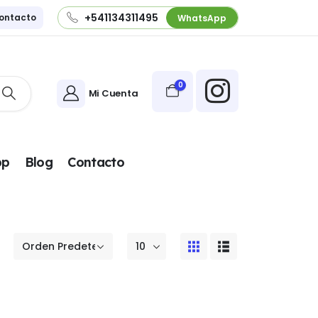
+541134311495
ontacto
WhatsApp
0
Mi Cuenta
pp
Blog
Contacto