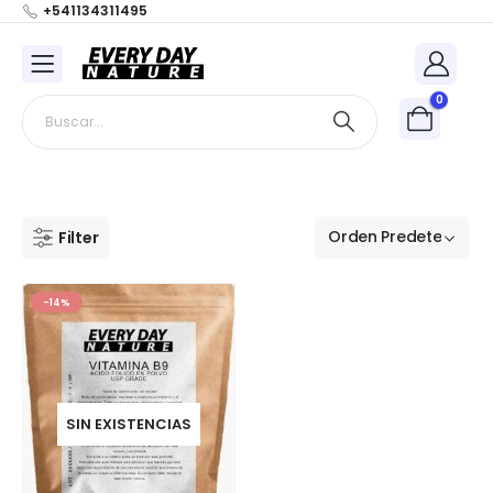
+541134311495
0
Filter
-14%
SIN EXISTENCIAS