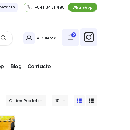
+541134311495
ontacto
WhatsApp
0
Mi Cuenta
pp
Blog
Contacto