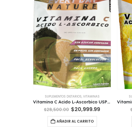
SUPLEMENTOS DIETARIOS
,
VITAMINAS
S
Vitamina C Acido L-Ascorbico USP x 1 Kg EDN Nutrition
El
El
$
20,999.99
$
28,500.00
precio
precio
original
actual
AÑADIR AL CARRITO
era:
es:
$28,500.00.
$20,999.99.