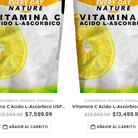
UPLEMENTOS DIETARIOS
,
VITAMINAS
SUPLEMENTOS DIETARIOS
,
VITAMIN
Vitamina C Acido L-Ascorbico USP x 250 Gr EDN Nutrition
El
El
El
$
7,599.99
$
13,499.
$
12,500.00
$
22,500.00
precio
precio
precio
original
actual
original
AÑADIR AL CARRITO
AÑADIR AL CARRITO
era:
es:
era:
$12,500.00.
$7,599.99.
$22,500.