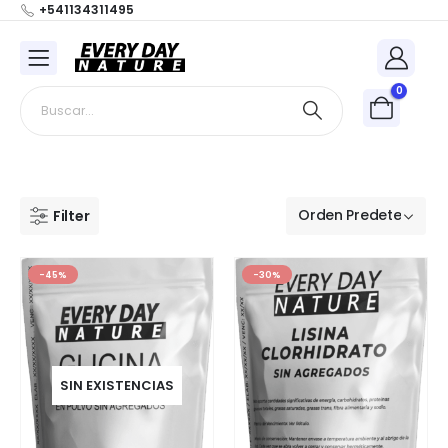
+541134311495
0
Filter
-45%
-30%
SIN EXISTENCIAS