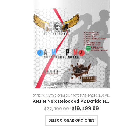
BATIDOS NUTRICIONALES
,
PROTEÍNAS
,
PROTEÍNAS VEGETALES
,
QUEM
AM.PM Neix Reloaded V2 Batido Nutricional Vitaminas
El
El
$
19,499.99
$
22,000.00
precio
precio
original
actual
Este
SELECCIONAR OPCIONES
era:
es:
producto
$22,000.00.
$19,499.99.