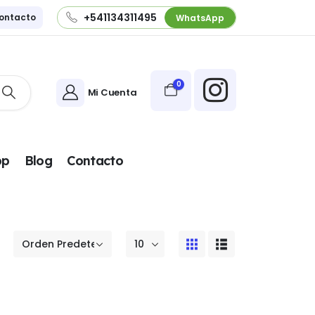
+541134311495
ontacto
WhatsApp
0
Mi Cuenta
pp
Blog
Contacto