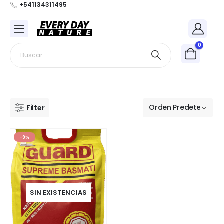
+541134311495
0
Filter
-9%
SIN EXISTENCIAS