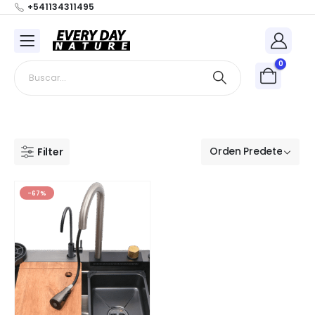
+541134311495
0
Filter
-67%