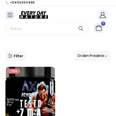
+541134311495
0
Filter
-20%