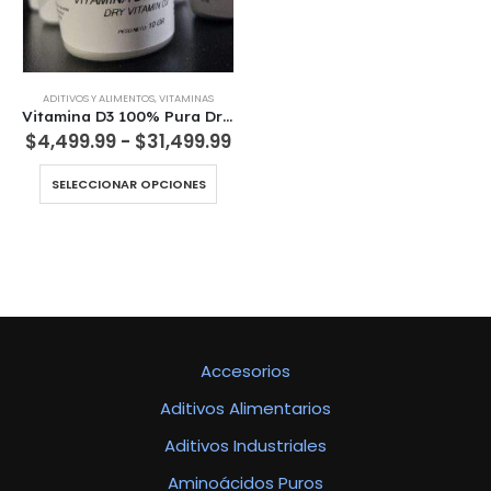
ADITIVOS Y ALIMENTOS
,
VITAMINAS
Vitamina D3 100% Pura Dry VitaminD3 Importacion Exclusiva
Rango
$
4,499.99
-
$
31,499.99
de
precios:
Este
SELECCIONAR OPCIONES
desde
producto
$4,499.99
tiene
hasta
múltiples
$31,499.99
variantes.
Las
opciones
se
pueden
Accesorios
elegir
en
Aditivos Alimentarios
la
página
Aditivos Industriales
de
producto
Aminoácidos Puros