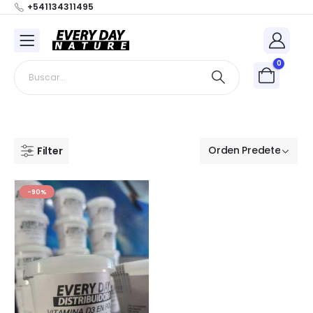
+541134311495
0
Filter
-90%