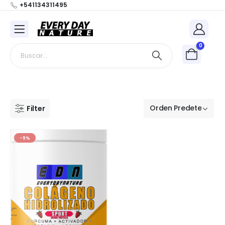
+541134311495
0
Filter
-9%