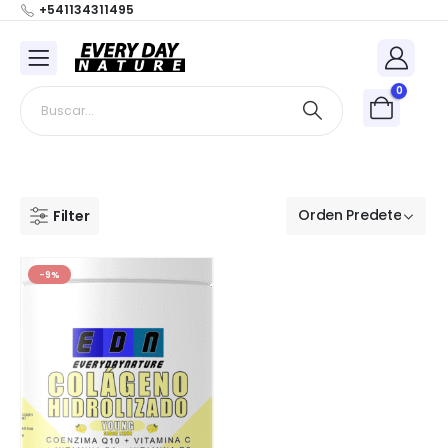
+541134311495
0
Filter
-9%