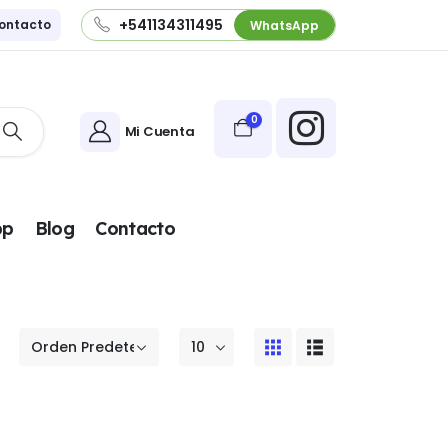
+541134311495
ontacto
WhatsApp
0
Mi Cuenta
pp
Blog
Contacto