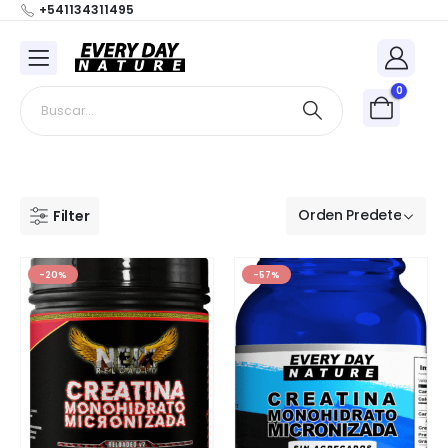
+541134311495
0
Filter
-20%
-57%