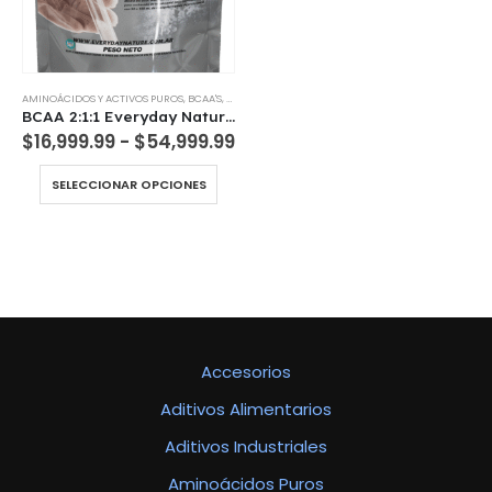
AMINOÁCIDOS Y ACTIVOS PUROS
,
BCAA'S
,
SUPLEMENTOS DIETARIOS
BCAA 2:1:1 Everyday Nature USP | Aminoácidos Ramificados Puro
Rango
$
16,999.99
-
$
54,999.99
de
precios:
Este
SELECCIONAR OPCIONES
desde
producto
$16,999.99
tiene
hasta
múltiples
$54,999.99
variantes.
Las
opciones
se
pueden
Accesorios
elegir
en
Aditivos Alimentarios
la
página
Aditivos Industriales
de
producto
Aminoácidos Puros