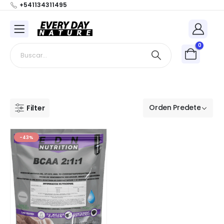
+541134311495
0
Filter
-43%