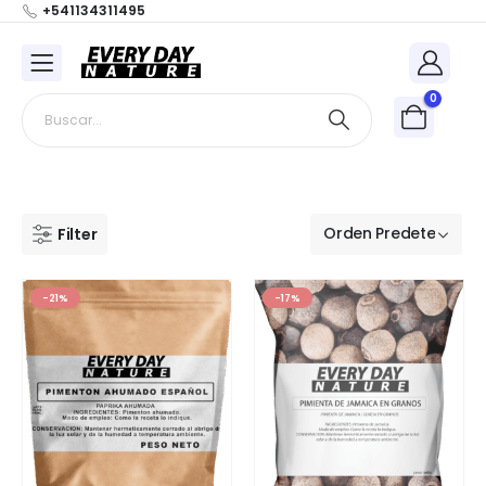
+541134311495
0
Filter
-21%
-17%