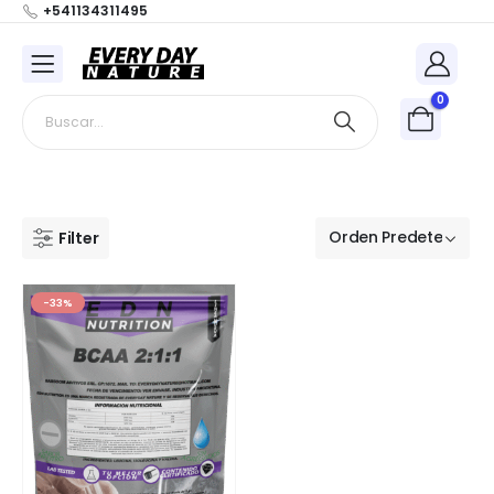
+541134311495
0
Filter
-33%