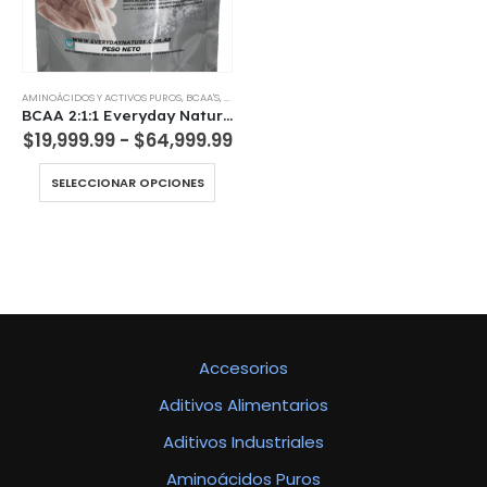
AMINOÁCIDOS Y ACTIVOS PUROS
,
BCAA'S
,
SUPLEMENTOS DIETARIOS
BCAA 2:1:1 Everyday Nature USP | Aminoácidos Ramificados Puro
Rango
$
19,999.99
-
$
64,999.99
de
precios:
Este
SELECCIONAR OPCIONES
desde
producto
$19,999.99
tiene
hasta
múltiples
$64,999.99
variantes.
Las
opciones
se
pueden
Accesorios
elegir
en
Aditivos Alimentarios
la
página
Aditivos Industriales
de
producto
Aminoácidos Puros