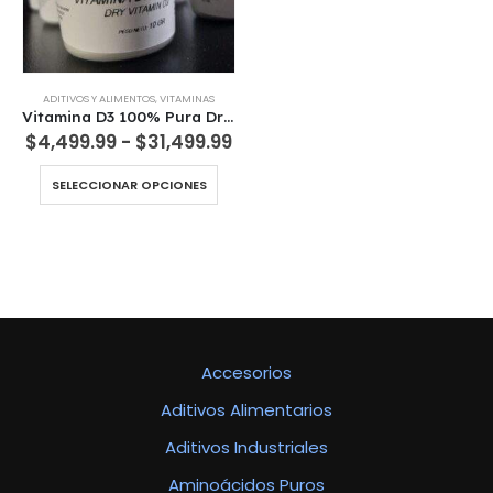
ADITIVOS Y ALIMENTOS
,
VITAMINAS
Vitamina D3 100% Pura Dry VitaminD3 Importacion Exclusiva
Rango
$
4,499.99
-
$
31,499.99
de
precios:
Este
SELECCIONAR OPCIONES
desde
producto
$4,499.99
tiene
hasta
múltiples
$31,499.99
variantes.
Las
opciones
se
pueden
Accesorios
elegir
en
Aditivos Alimentarios
la
página
Aditivos Industriales
de
producto
Aminoácidos Puros