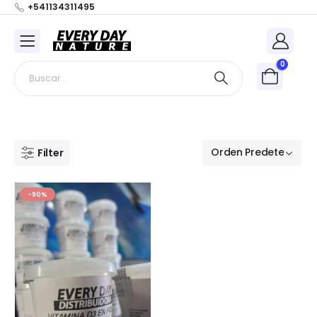
+541134311495
0
Filter
-90%