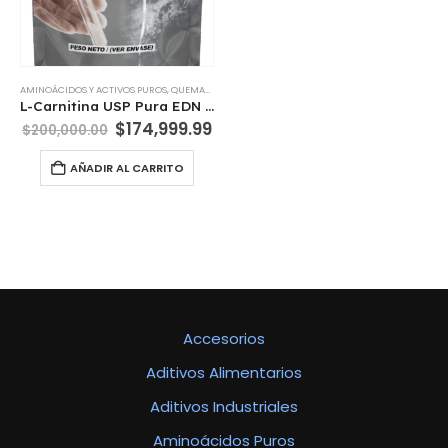
AMINOÁCIDOS Y ACTIVOS PUROS
,
QUEMADORES
,
SUPLEMENTOS DIETARIOS
L-Carnitina USP Pura EDN Nutrition x 1 Kg
El
El
$
174,999.99
$
200,000.00
precio
precio
original
actual
AÑADIR AL CARRITO
era:
es:
$200,000.00.
$174,999.99.
Accesorios
Aditivos Alimentarios
Aditivos Industriales
Aminoácidos Puros