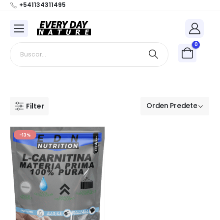
+541134311495
0
Filter
-13%