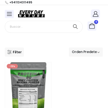
+541134311495
0
Filter
-19%