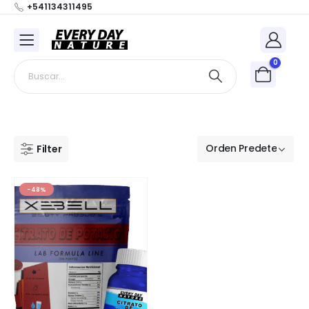
+541134311495
0
Filter
-48%