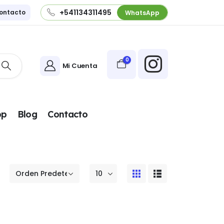
+541134311495
ontacto
WhatsApp
0
Mi Cuenta
pp
Blog
Contacto