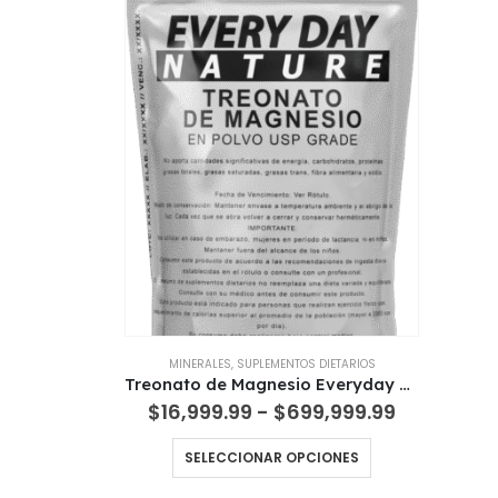
MINERALES
,
SUPLEMENTOS DIETARIOS
Treonato de Magnesio Everyday Nature – Materia Prima Pura
Rango
$
16,999.99
-
$
699,999.99
de
precios:
Este
SELECCIONAR OPCIONES
desde
producto
$16,999.9