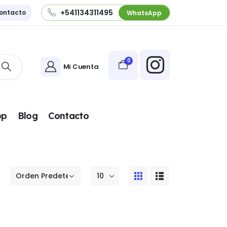
+541134311495
ontacto
WhatsApp
0
Mi Cuenta
pp
Blog
Contacto