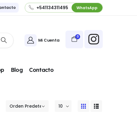
+541134311495
ontacto
WhatsApp
0
Mi Cuenta
pp
Blog
Contacto