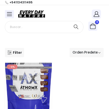
+541134311495
0
Filter
-4%