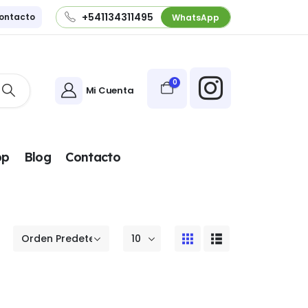
+541134311495
ontacto
WhatsApp
0
Mi Cuenta
pp
Blog
Contacto