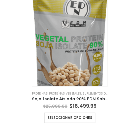
PROTEÍNAS
,
PROTEÍNAS VEGETALES
,
SUPLEMENTOS DIETARIOS
Soja Isolate Aislada 90% EDN Sabores
El
El
$
18,499.99
$
25,000.00
precio
precio
original
actual
Este
SELECCIONAR OPCIONES
era:
es:
producto
$25,000.00.
$18,499.99.