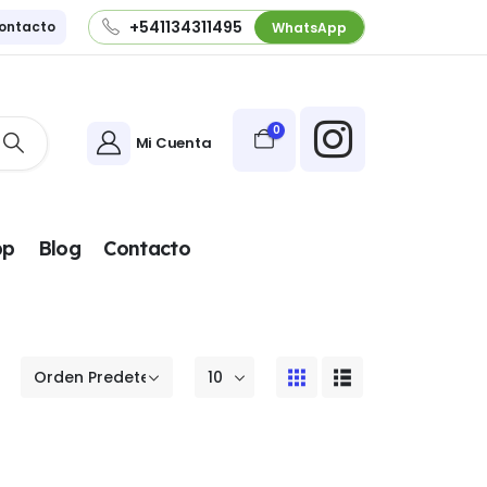
+541134311495
ontacto
WhatsApp
0
Mi Cuenta
pp
Blog
Contacto