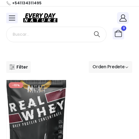
+541134311495
0
Filter
-10%