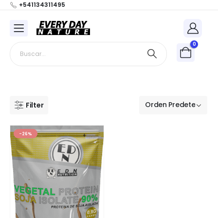
+541134311495
0
Filter
-26%