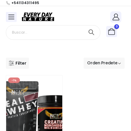
+541134311495
0
Filter
-1%