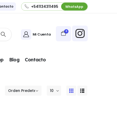
+541134311495
ontacto
WhatsApp
0
Mi Cuenta
pp
Blog
Contacto