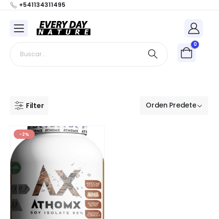
+541134311495
0
Filter
-2%