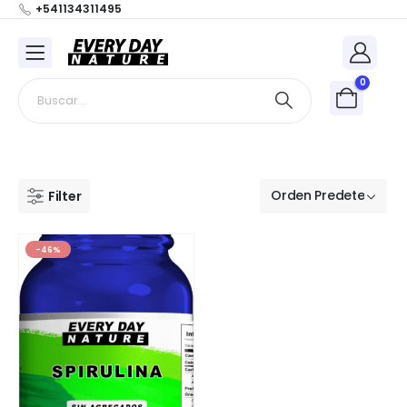
+541134311495
0
Filter
-46%