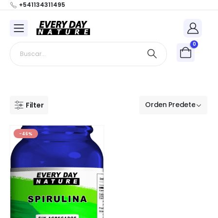
+541134311495
0
Filter
-46%