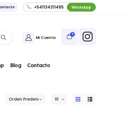
+541134311495
ontacto
WhatsApp
0
Mi Cuenta
pp
Blog
Contacto