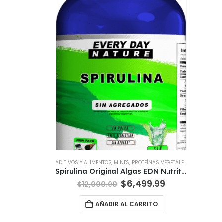
ADITIVOS Y ALIMENTOS
,
MINI'S
,
PROTEÍNAS VEGETALES
,
SUPLEMENTO
Spirulina Original Algas EDN Nutrition Premium 50 Gr
El
El
$
6,499.99
$
12,000.00
precio
precio
original
actual
AÑADIR AL CARRITO
era:
es:
$12,000.00.
$6,499.99.