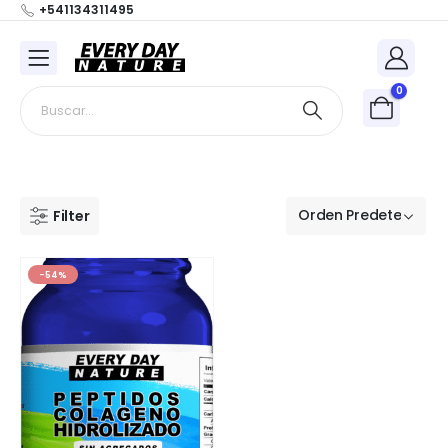
+541134311495
0
Filter
-54%