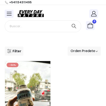
+541134311495
0
Filter
-34%