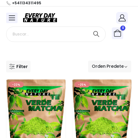
+541134311495
0
Filter
-22%
-25%