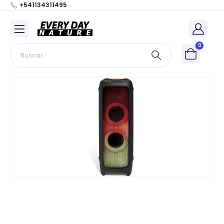
+541134311495
0