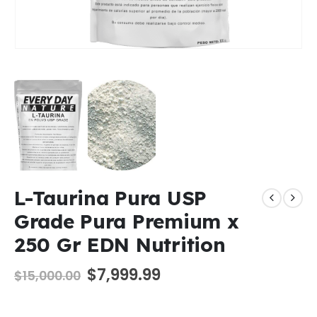
L-Taurina Pura USP
Grade Pura Premium x
250 Gr EDN Nutrition
El
El
$
7,999.99
$
15,000.00
precio
precio
original
actual