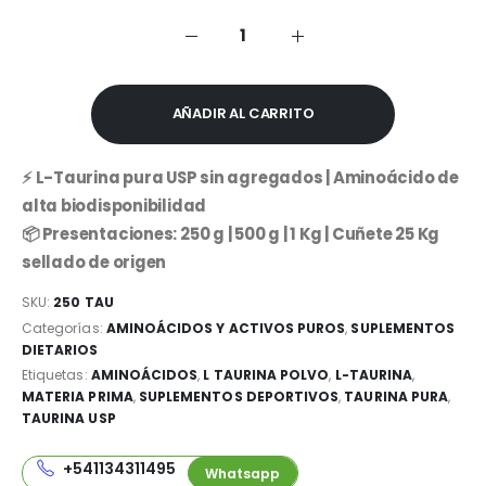
era:
es:
$15,000.00.
$7,999.99.
AÑADIR AL CARRITO
⚡ L-Taurina pura USP sin agregados | Aminoácido de
alta biodisponibilidad
📦 Presentaciones: 250 g | 500 g | 1 Kg | Cuñete 25 Kg
sellado de origen
SKU:
250 TAU
Categorías:
AMINOÁCIDOS Y ACTIVOS PUROS
,
SUPLEMENTOS
DIETARIOS
Etiquetas:
AMINOÁCIDOS
,
L TAURINA POLVO
,
L-TAURINA
,
MATERIA PRIMA
,
SUPLEMENTOS DEPORTIVOS
,
TAURINA PURA
,
TAURINA USP
+541134311495
Whatsapp