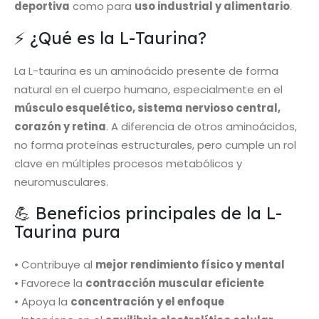
deportiva
como para
uso industrial y alimentario
.
⚡ ¿Qué es la L-Taurina?
La L-taurina es un aminoácido presente de forma
natural en el cuerpo humano, especialmente en el
músculo esquelético, sistema nervioso central,
corazón y retina
. A diferencia de otros aminoácidos,
no forma proteínas estructurales, pero cumple un rol
clave en múltiples procesos metabólicos y
neuromusculares.
💪 Beneficios principales de la L-
Taurina pura
• Contribuye al
mejor rendimiento físico y mental
• Favorece la
contracción muscular eficiente
• Apoya la
concentración y el enfoque