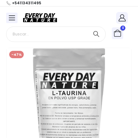
+541134311495
0
-47%